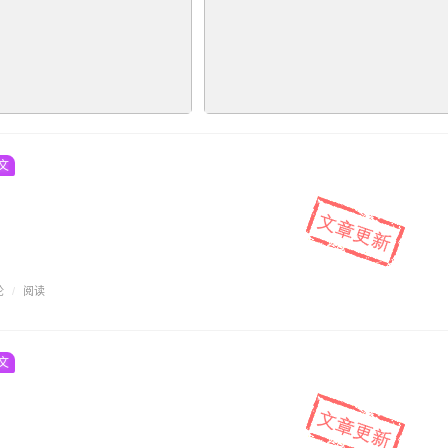
文
论
/
阅读
文