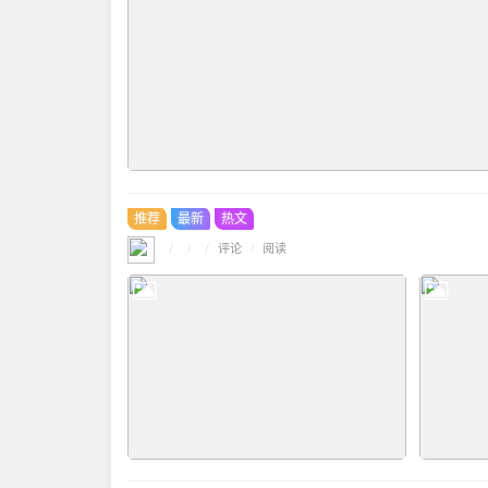
推荐
最新
热文
/
/
评论
/
/
阅读