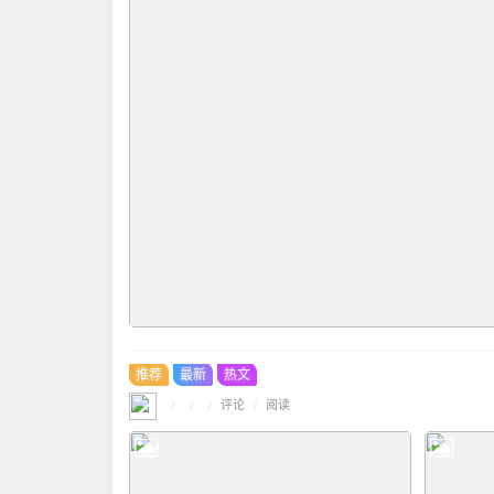
推荐
最新
热文
/
/
评论
/
/
阅读