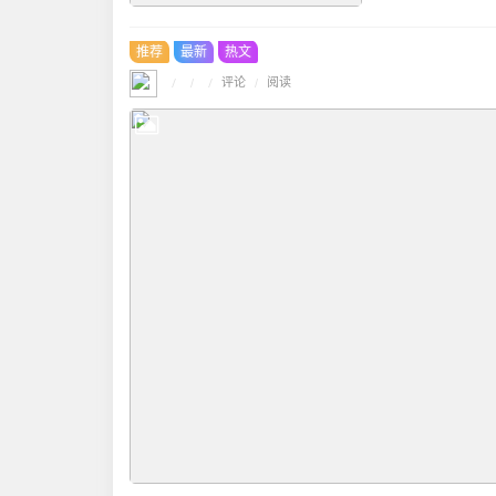
推荐
最新
热文
/
/
评论
/
/
阅读